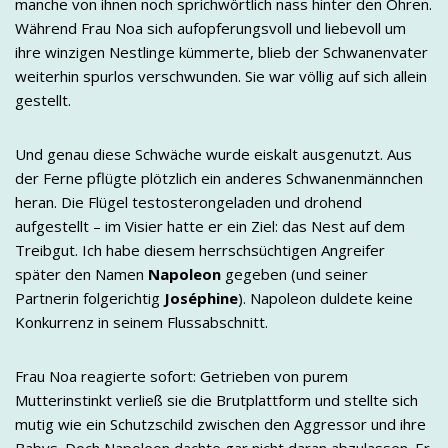
manche von ihnen noch sprichwörtlich nass hinter den Ohren.
Während Frau Noa sich aufopferungsvoll und liebevoll um
ihre winzigen Nestlinge kümmerte, blieb der Schwanenvater
weiterhin spurlos verschwunden. Sie war völlig auf sich allein
gestellt.
Und genau diese Schwäche wurde eiskalt ausgenutzt. Aus
der Ferne pflügte plötzlich ein anderes Schwanenmännchen
heran. Die Flügel testosterongeladen und drohend
aufgestellt – im Visier hatte er ein Ziel: das Nest auf dem
Treibgut. Ich habe diesem herrschsüchtigen Angreifer
später den Namen
Napoleon
gegeben (und seiner
Partnerin folgerichtig
Joséphine
). Napoleon duldete keine
Konkurrenz in seinem Flussabschnitt.
Frau Noa reagierte sofort: Getrieben von purem
Mutterinstinkt verließ sie die Brutplattform und stellte sich
mutig wie ein Schutzschild zwischen den Aggressor und ihre
Babys. Doch Napoleon dachte gar nicht daran abzulassen. Er