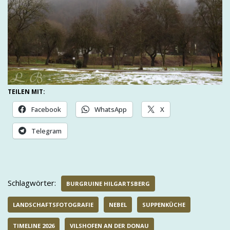
TEILEN MIT:
Facebook
WhatsApp
X
Telegram
Schlagwörter:
BURGRUINE HILGARTSBERG
LANDSCHAFTSFOTOGRAFIE
NEBEL
SUPPENKÜCHE
TIMELINE 2026
VILSHOFEN AN DER DONAU