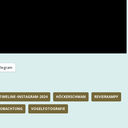
legram
TIMELINE-INSTAGRAM-2024
HÖCKERSCHWAN
REVIERKAMPF
EOBACHTUNG
VOGELFOTOGRAFIE