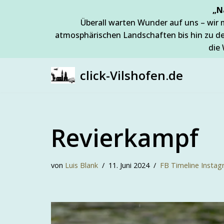
„N
Überall warten Wunder auf uns – wir 
Zum
atmosphärischen Landschaften bis hin zu d
Inhalt
die 
springen
click-Vilshofen.de
Revierkampf
von
Luis Blank
11. Juni 2024
FB Timeline Insta