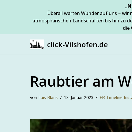
„N
Überall warten Wunder auf uns – wir 
Zum
atmosphärischen Landschaften bis hin zu d
Inhalt
die 
springen
click-Vilshofen.de
Raubtier am W
von
Luis Blank
13. Januar 2023
FB Timeline Ins