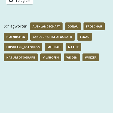
Telegram
Schlagwörter:
AUENLANDSCHAFT
DONAU
FROSCHAU
HOFKIRCHEN
LANDSCHAFTSFOTOGRAFIE
LENAU
LUISBLANK_FOTOBLOG
MÜHLAU
NATUR
NATURFOTOGRAFIE
VILSHOFEN
WEIDEN
WINZER