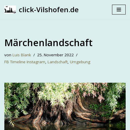
click-Vilshofen.de
Zum
Inhalt
springen
Märchenlandschaft
von
Luis Blank
25. November 2022
FB Timeline Instagram
,
Landschaft
,
Umgebung