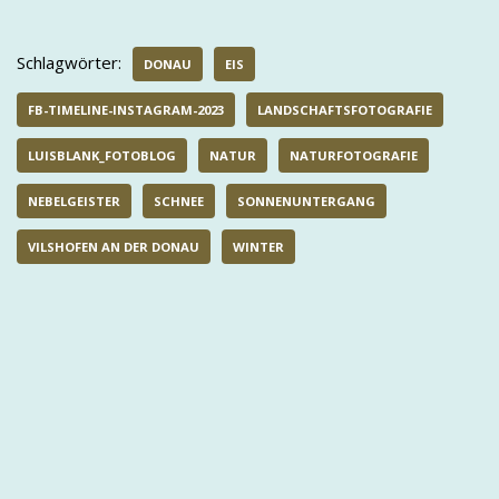
Schlagwörter:
DONAU
EIS
FB-TIMELINE-INSTAGRAM-2023
LANDSCHAFTSFOTOGRAFIE
LUISBLANK_FOTOBLOG
NATUR
NATURFOTOGRAFIE
NEBELGEISTER
SCHNEE
SONNENUNTERGANG
VILSHOFEN AN DER DONAU
WINTER