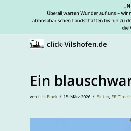
„N
Überall warten Wunder auf uns – wir 
Zum
atmosphärischen Landschaften bis hin zu d
Inhalt
die 
springen
click-Vilshofen.de
Ein blauschwar
von
Luis Blank
18. März 2026
Blüten
,
FB Timeli