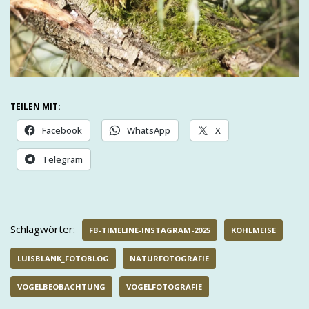
TEILEN MIT:
Facebook
WhatsApp
X
Telegram
Schlagwörter:
FB-TIMELINE-INSTAGRAM-2025
KOHLMEISE
LUISBLANK_FOTOBLOG
NATURFOTOGRAFIE
VOGELBEOBACHTUNG
VOGELFOTOGRAFIE