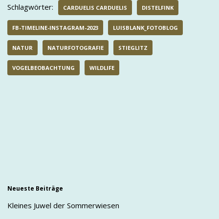
Schlagwörter:
CARDUELIS CARDUELIS
DISTELFINK
FB-TIMELINE-INSTAGRAM-2023
LUISBLANK_FOTOBLOG
NATUR
NATURFOTOGRAFIE
STIEGLITZ
VOGELBEOBACHTUNG
WILDLIFE
Neueste Beiträge
Kleines Juwel der Sommerwiesen