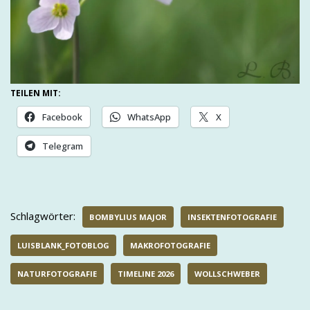
TEILEN MIT:
Facebook
WhatsApp
X
Telegram
Schlagwörter:
BOMBYLIUS MAJOR
INSEKTENFOTOGRAFIE
LUISBLANK_FOTOBLOG
MAKROFOTOGRAFIE
NATURFOTOGRAFIE
TIMELINE 2026
WOLLSCHWEBER