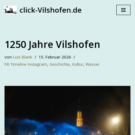
click-Vilshofen.de
Zum
Inhalt
springen
1250 Jahre Vilshofen
von
Luis Blank
15. Februar 2026
FB Timeline Instagram
,
Geschichte
,
Kultur
,
Wasser