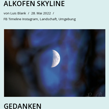
ALKOFEN SKYLINE
von
Luis Blank
28. Mai 2022
FB Timeline Instagram
,
Landschaft
,
Umgebung
GEDANKEN