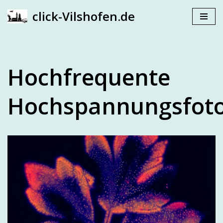
click-Vilshofen.de
Zum
Inhalt
springen
Hochfrequente
Hochspannungsfoto