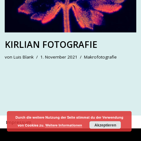
KIRLIAN FOTOGRAFIE
von
Luis Blank
1. November 2021
Makrofotografie
Durch die weitere Nutzung der Seite stimmst du der Verwendung
Impressum
Akzeptieren
von Cookies zu.
Weitere Informationen
Neve
| Präsentiert von
WordPress