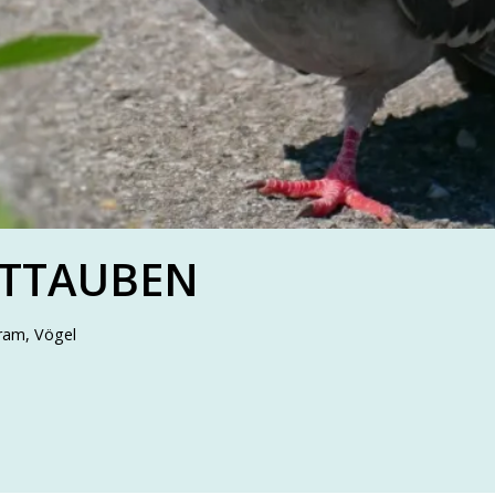
DTTAUBEN
gram
,
Vögel