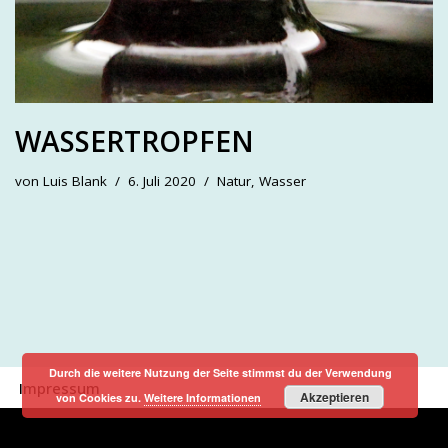
WASSERTROPFEN
von
Luis Blank
6. Juli 2020
Natur
,
Wasser
Durch die weitere Nutzung der Seite stimmst du der Verwendung
Impressum
Akzeptieren
von Cookies zu.
Weitere Informationen
Neve
| Präsentiert von
WordPress